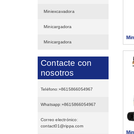
Miniexcavadora
Minicargadora
Mi
Minicargadora
Contacte con
nosotros
Teléfono:
+8615866054967
Whatsapp:
+8615866054967
Correo electrónico:
contact01@rippa.com
Mi