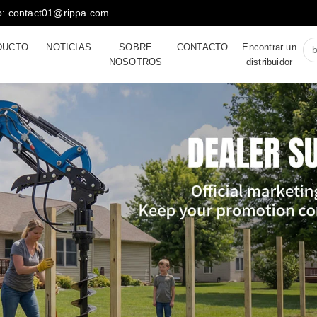
co: contact01@rippa.com
DUCTO
NOTICIAS
SOBRE
CONTACTO
Encontrar un
NOSOTROS
distribuidor