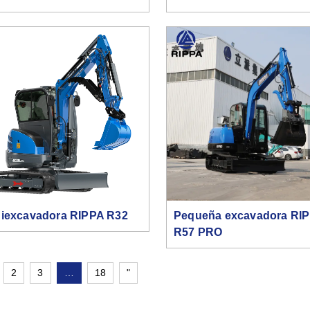
niexcavadora RIPPA R32
Pequeña excavadora RI
R57 PRO
2
3
…
18
"