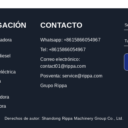
GACIÓN
CONTACTO
adora
Whatsapp:
+8615866054967
Tel:
+8615866054967
iesel
Correo electrónico:
contact01@rippa.com
léctrica
Posventa:
service@rippa.com
a
Grupo Rippa
dora
ora
Derechos de autor: Shandong Rippa Machinery Group Co., Ltd.