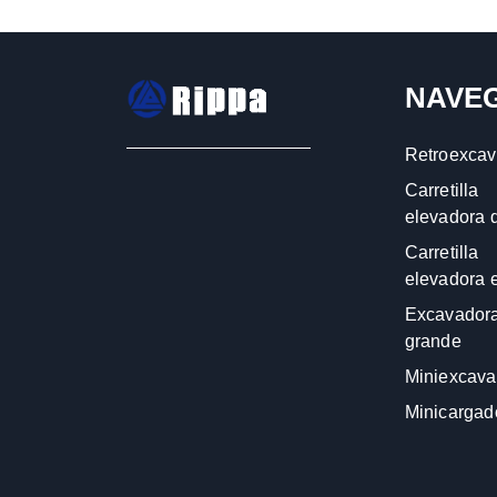
NAVE
Retroexcav
Carretilla
elevadora d
Carretilla
elevadora e
Excavador
grande
Miniexcava
Minicargad