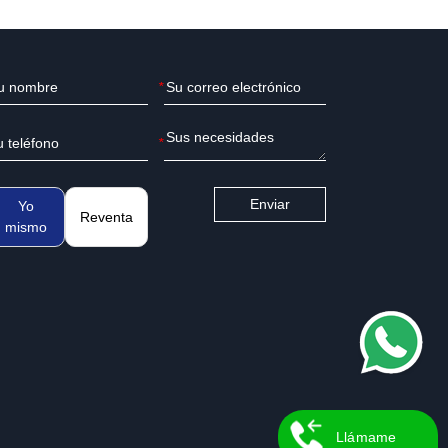
*
*
Enviar
Yo
Reventa
mismo
Llámame