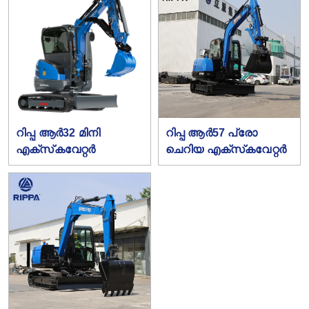
റിപ്പ ആർ32 മിനി
റിപ്പ ആർ57 പ്രോ
എക്‌സ്‌കവേറ്റർ
ചെറിയ എക്‌സ്‌കവേറ്റർ