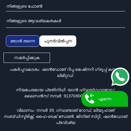
*
ഞാൻ തന്നെ
പുനർവിൽപ്പന
സമർപ്പിക്കുക
പകർപ്പവകാശം: ഷാൻഡോങ് റിപ്പ മെഷിനറി ഗ്രൂപ്പ് കമ്പനി
ലിമിറ്റഡ്.
നിയമപരമായ പ്രതിനിധി: യാൻ ഹ്വായ്ഗുവാവോ |
ലൈസൻസ് നമ്പർ: 913708000509206491
എന്നെ
വിലാസം: നമ്പർ 39, ഗ്വാണ്ടാങ് റോഡ്, ലിയുഹാങ്
തിരികെ
സബ്ഡിസ്ട്രിക്റ്റ്, ഹൈ-ടെക് സോൺ, ജിനിങ് സിറ്റി, ഷാൻഡോങ്
പ്രവിശ്യ
വിളിക്കൂ