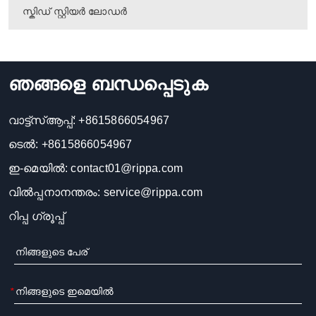
സ്കിഡ് സ്റ്റിയർ ലോഡർ
ഞങ്ങളെ ബന്ധപ്പെടുക
വാട്ട്സ്ആപ്പ്:
+8615866054967
ടെൽ:
+8615866054967
ഇ-മെയിൽ:
contact01@rippa.com
വിൽപ്പനാനന്തരം:
service@rippa.com
റിപ്പ ഗ്രൂപ്പ്
*