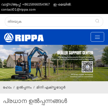
വാട്ട്സ്ആപ്പ്: +8615866054967
ഇ-മെയിൽ:
contact01@rippa.com
ഹോം
ഉൽപ്പന്നം
മിനി എക്സ്കവേറ്റർ
പ്രധാന ഉൽപ്പന്നങ്ങൾ