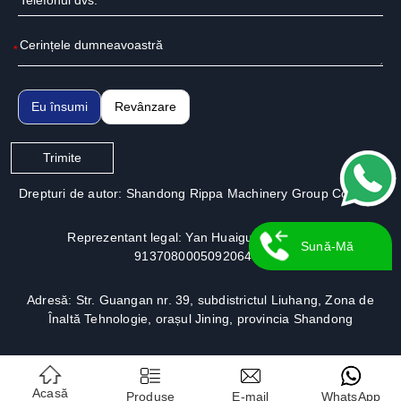
*
Eu însumi
Revânzare
Trimite
Drepturi de autor: Shandong Rippa Machinery Group Co., Ltd.
Reprezentant legal: Yan Huaiguo | Nr. licență:
Sună-Mă
913708000509206491
Înapoi
Adresă: Str. Guangan nr. 39, subdistrictul Liuhang, Zona de
Înaltă Tehnologie, orașul Jining, provincia Shandong
Acasă
Produse
E-mail
WhatsApp