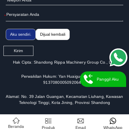
*
Aku sendiri.
Dijual kembali
Kirim
Hak Cipta: Shandong Rippa Machinery Group Co., Ltd.
Perwakilan Hukum: Yan Huaiguo | Nomor Izin:
Panggil Aku
913708000509206491
Kembali
Alamat: No. 39 Jalan Guangan, Kecamatan Liuhang, Kawasan
Teknologi Tinggi, Kota Jining, Provinsi Shandong
Beranda
Produk
Email
WhatsApp