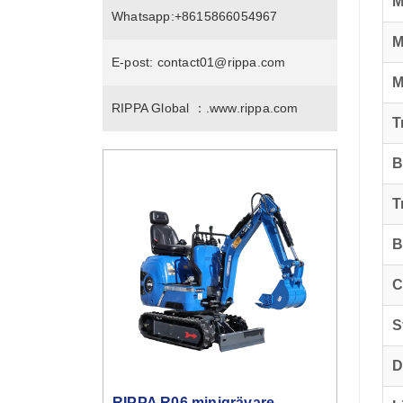
M
Whatsapp:
+8615866054967
M
E-post:
contact01@rippa.com
M
RIPPA Global ：.
www.rippa.com
T
B
T
B
C
S
D
RIPPA R06 minigrävare