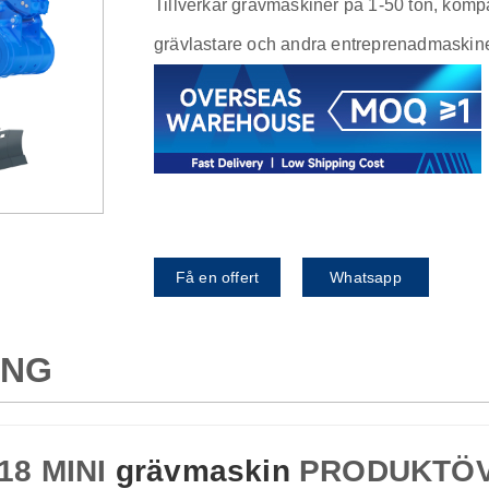
Tillverkar grävmaskiner på 1-50 ton, kompak
grävlastare och andra entreprenadmaskine
Få en offert
Whatsapp
ING
18 MINI
grävmaskin
PRODUKTÖV