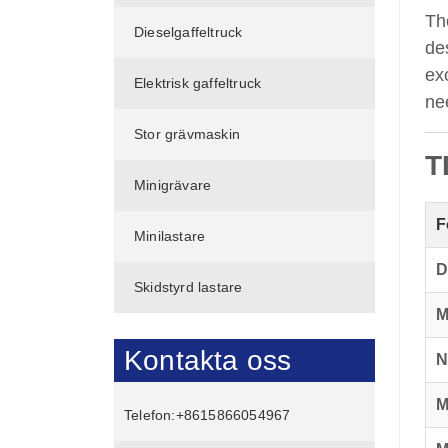
Th
Dieselgaffeltruck
de
ex
Elektrisk gaffeltruck
ne
Stor grävmaskin
T
Minigrävare
F
Minilastare
D
Skidstyrd lastare
M
Kontakta oss
N
M
Telefon:
+8615866054967