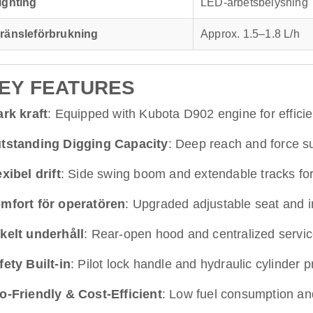
ighting
LED-arbetsbelysning
ränsleförbrukning
Approx. 1.5–1.8 L/h
EY FEATURES
ark kraft
: Equipped with Kubota D902 engine for efficie
tstanding Digging Capacity
: Deep reach and force su
exibel drift
: Side swing boom and extendable tracks fo
mfort för operatören
: Upgraded adjustable seat and in
kelt underhåll
: Rear-open hood and centralized servic
fety Built-in
: Pilot lock handle and hydraulic cylinder p
o-Friendly & Cost-Efficient
: Low fuel consumption an