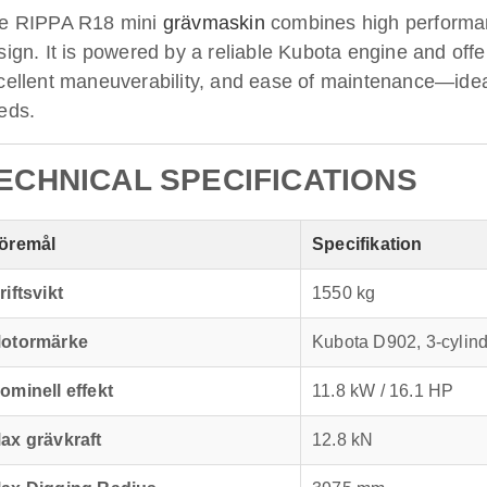
e RIPPA R18 mini
grävmaskin
combines high performan
sign. It is powered by a reliable Kubota engine and offer
cellent maneuverability, and ease of maintenance—ideal
eds.
ECHNICAL SPECIFICATIONS
öremål
Specifikation
riftsvikt
1550 kg
otormärke
Kubota D902, 3-cylind
ominell effekt
11.8 kW / 16.1 HP
ax grävkraft
12.8 kN