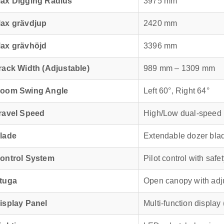
ax Digging Radius
3975 mm
ax grävdjup
2420 mm
ax grävhöjd
3396 mm
rack Width (Adjustable)
989 mm – 1309 mm
oom Swing Angle
Left 60°, Right 64°
ravel Speed
High/Low dual-speed 
lade
Extendable dozer blad
ontrol System
Pilot control with safe
tuga
Open canopy with adj
isplay Panel
Multi-function display 