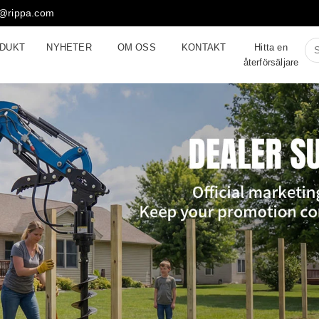
1@rippa.com
DUKT
NYHETER
OM OSS
KONTAKT
Hitta en
återförsäljare