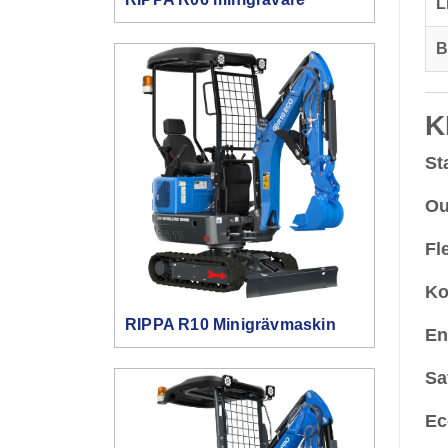
L
B
K
St
Ou
Fl
Ko
RIPPA R10 Minigrävmaskin
En
Sa
Ec