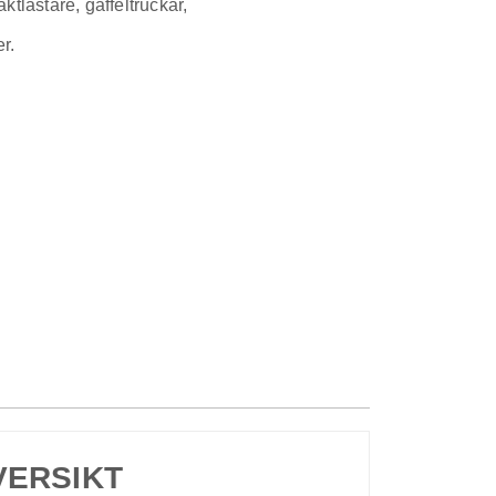
tlastare, gaffeltruckar,
r.
ERSIKT