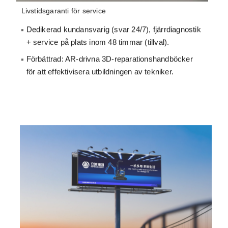
Regionala exklusiva rättigheter
Agentnivåerna är differentierade beroende på
antalet beställda maskiner och agenterna får
trafikstöd, regionalt skydd och rabattvinster.