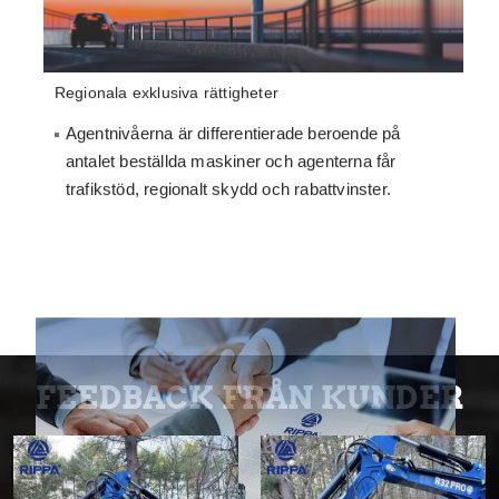
Incitament för långsiktig tillväxt
VIP-fabriksvisningar, toppåterförsäljare inbjudna att
testa produkter före lansering.
Komplett uppsättning utbildningsmaterial, tekniska
manualer och reservdelar.
FEEDBACK FRÅN KUNDER