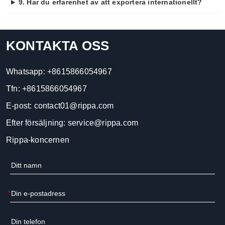
9. Har du erfarenhet av att exportera internationellt?
KONTAKTA OSS
Whatsapp:
+8615866054967
Tfn:
+8615866054967
E-post:
contact01@rippa.com
Efter försäljning:
service@rippa.com
Rippa-koncernen
*