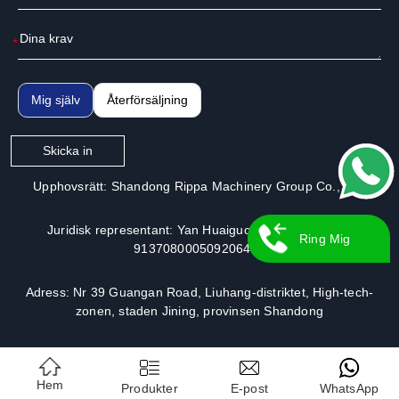
*
Mig själv
Återförsäljning
Skicka in
Upphovsrätt: Shandong Rippa Machinery Group Co., Ltd.
Juridisk representant: Yan Huaiguo | Licensnummer:
Ring Mig
913708000509206491
Tillbaka
Adress: Nr 39 Guangan Road, Liuhang-distriktet, High-tech-
zonen, staden Jining, provinsen Shandong
Hem
Produkter
E-post
WhatsApp