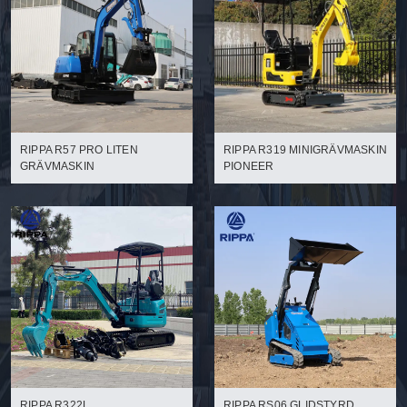
RIPPA R57 PRO LITEN
RIPPA R319 MINIGRÄVMASKIN
GRÄVMASKIN
PIONEER
RIPPA R322L
RIPPA RS06 GLIDSTYRD