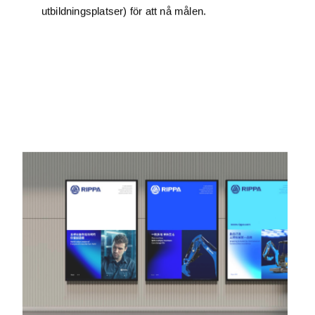
Livstidsgaranti för service
Dedikerad kundansvarig (svar 24/7), fjärrdiagnostik
+ service på plats inom 48 timmar (tillval).
Förbättrad: AR-drivna 3D-reparationshandböcker
för att effektivisera utbildningen av tekniker.