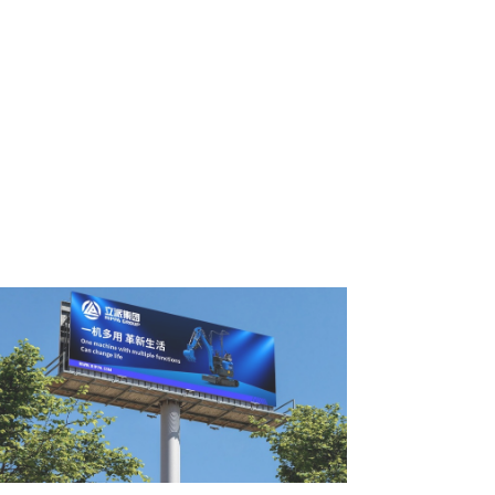
Kinerja Biaya Premi
Mengungguli pesaing dengan harga yang
sama, tidak ada mesin yang murah dan
berkualitas rendah.
Gratis $1.000 attachment (mis., pemutus,
ripper), diskon seumur hidup untuk suku
cadang.