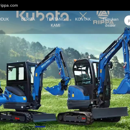
rippa.com
ODUK
BERITA
TENTANG
KONTAK
Temukan
KAMI
dealer