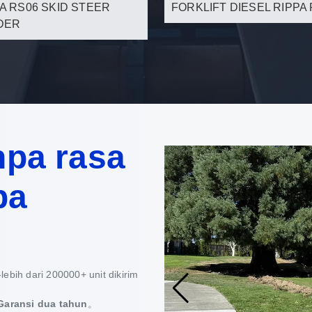
A RS06 SKID STEER
FORKLIFT DIESEL RIPPA
DER
npa rasa
pa
lebih dari 200000+ unit dikirim
 Garansi dua tahun
。