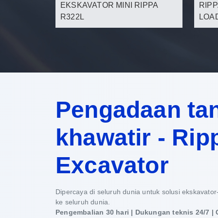
EKSKAVATOR MINI RIPPA
RIPP
R322L
LOA
Pengadaan ta
khawatir - Rip
Excavator
Dipercaya di seluruh dunia untuk solusi ekskavator-
ke seluruh dunia.
Pengembalian 30 hari | Dukungan teknis 24/7 |