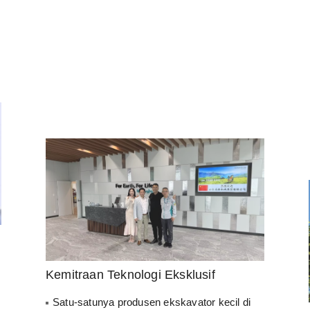
Kemitraan Teknologi Eksklusif
Satu-satunya produsen ekskavator kecil di
Tiongkok yang telah menjalin kerja sama
mendalam dengan Kubota Jepang.
Alat berat ini menggunakan mesin Kubota
yang terkenal.