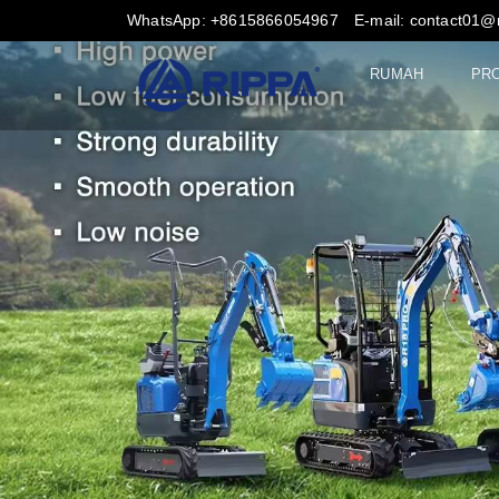
WhatsApp: +8615866054967
E-mail: contact01@
RUMAH
PR