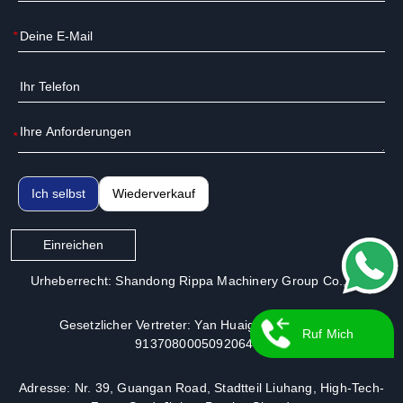
*
*
Ich selbst
Wiederverkauf
Einreichen
Urheberrecht: Shandong Rippa Machinery Group Co., Ltd.
Gesetzlicher Vertreter: Yan Huaiguo | Lizenz-Nr.:
Ruf Mich
913708000509206491
Zurück
Adresse: Nr. 39, Guangan Road, Stadtteil Liuhang, High-Tech-