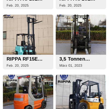
ELEKTROGABELSTAPLER
ELEKTROGABELSTA
Feb. 20, 2025
Feb. 20, 2025
RIPPA RF15E
3,5 Tonnen
ELEKTROGABELSTAPLER
Elektro-
Feb. 20, 2025
März 01, 2023
Gabelstapler Zu
Verkaufen