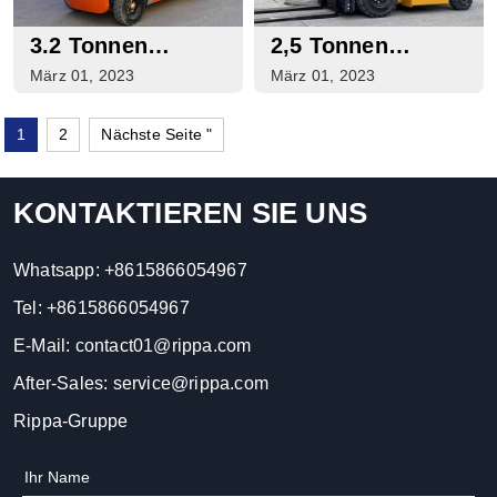
3.2 Tonnen
2,5 Tonnen
Elektro-
Propangabelstapler
März 01, 2023
März 01, 2023
Gabelstapler Zu
Zu Verkaufen
Verkaufen
1
2
Nächste Seite "
KONTAKTIEREN SIE UNS
Whatsapp:
+8615866054967
Tel:
+8615866054967
E-Mail:
contact01@rippa.com
After-Sales:
service@rippa.com
Rippa-Gruppe