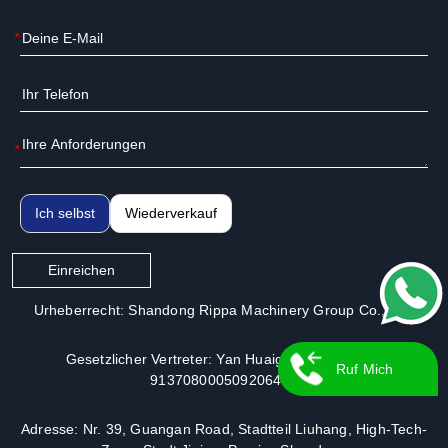
*
*
Ich selbst
Wiederverkauf
Einreichen
Urheberrecht: Shandong Rippa Machinery Group Co., Ltd.
Gesetzlicher Vertreter: Yan Huaiguo | Lizenz-Nr.:
Ruf Mich
913708000509206491
Zurück
Adresse: Nr. 39, Guangan Road, Stadtteil Liuhang, High-Tech-