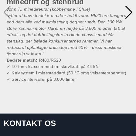
minedrift og stenbrud
John T., minedirektør (kobbermine i Chile)
“Efter at have testet 5 mærker holdt vores R520’ere længere
end dem alle ved malmlastning døgnet rundt. Den 300 kW
store Yanmar-motor klarer en højde på 3.800 m uden tab af
effekt, og det dobbeltlagsforstærkede chassis modstår
stenslag, der bøjede konkurrenternes rammer. Vi har
reduceret uplanlagte driftsstop med 60% – disse maskiner
tjener sig selv ind.”
Bedste match:
R480/R520
✓ 40-tons-klassen med en skovlkraft på 44 kN
✓ Kølesystem i minestandard (50 °C omgivelsestemperatur)
✓ Serviceintervaller på 3.000 timer
KONTAKT OS