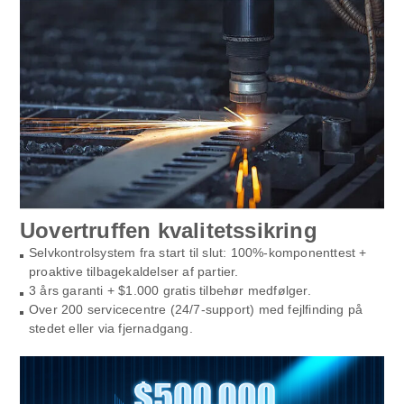
Uovertruffen kvalitetssikring
Selvkontrolsystem fra start til slut: 100%-komponenttest +
proaktive tilbagekaldelser af partier.
3 års garanti + $1.000 gratis tilbehør medfølger.
Over 200 servicecentre (24/7-support) med fejlfinding på
stedet eller via fjernadgang.