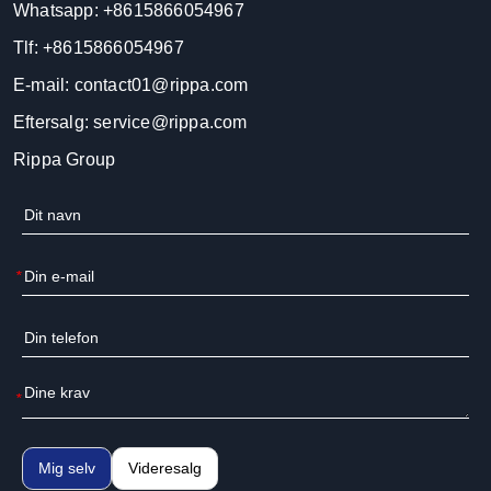
Whatsapp:
+8615866054967
Tlf:
+8615866054967
E-mail:
contact01@rippa.com
Eftersalg:
service@rippa.com
Rippa Group
*
*
Mig selv
Videresalg