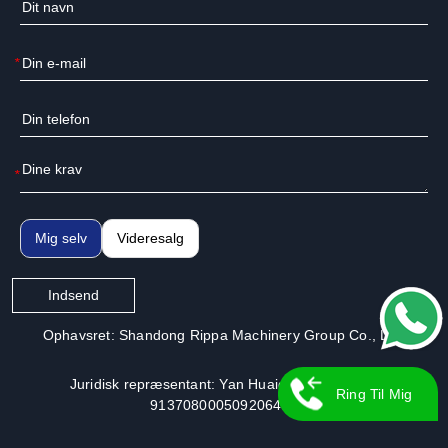
*
*
Mig selv
Videresalg
Indsend
Ophavsret: Shandong Rippa Machinery Group Co., Ltd.
Juridisk repræsentant: Yan Huaiguo | Licensnr.:
Ring Til Mig
913708000509206491