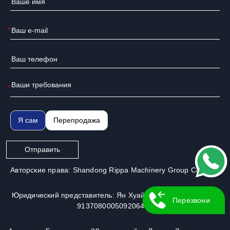
*
*
Я сам
Перепродажа
Отправить
Авторские права: Shandong Rippa Machinery Group Co., Ltd.
Юридический представитель: Ян Хуайго | Номер лицензии:
Перезвони
913708000509206491
Мне