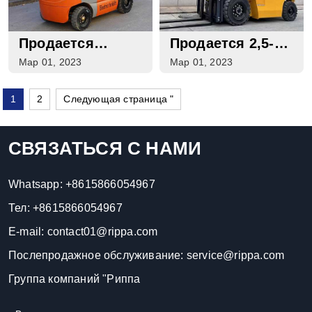
Продается
Продается 2,5-
Электрический
Тонный
Мар 01, 2023
Мар 01, 2023
Вилочный
Пропановый
Погрузчик
Вилочный
1
2
Следующая страница "
Грузоподъемностью
Погрузчик
3,2 Тонны
СВЯЗАТЬСЯ С НАМИ
Whatsapp:
+8615866054967
Тел:
+8615866054967
E-mail:
contact01@rippa.com
Послепродажное обслуживание:
service@rippa.com
Группа компаний "Риппа