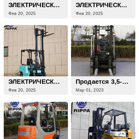
ЭЛЕКТРИЧЕСКИЙ
ЭЛЕКТРИЧЕСКИЙ
ВИЛОЧНЫЙ
ВИЛОЧНЫЙ
Фев 20, 2025
Фев 20, 2025
ПОГРУЗЧИК
ПОГРУЗЧИК
RIPPA RF25E
RIPPA RF20E
ЭЛЕКТРИЧЕСКИЙ
Продается 3,5-
ВИЛОЧНЫЙ
Тонный
Фев 20, 2025
Мар 01, 2023
ПОГРУЗЧИК
Электрический
RIPPA RF15E
Вилочный
Погрузчик