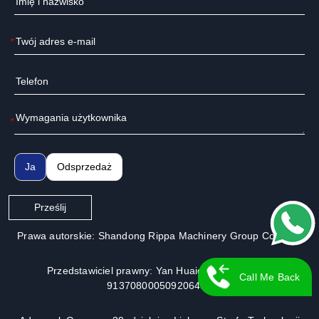
*
*
Ja
Odsprzedaż
Prześlij
Prawa autorskie: Shandong Rippa Machinery Group Co., Ltd.
Przedstawiciel prawny: Yan Huaiguo | Nr licencji:
Call Me Back
913708000509206491