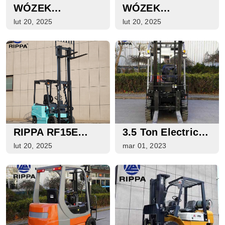
WÓZEK
WÓZEK
WIDŁOWY
WIDŁOWY
lut 20, 2025
lut 20, 2025
ELEKTRYCZNY
ELEKTRYCZNY
RIPPA RF25E
RIPPA RF20E
RIPPA RF15E
3.5 Ton Electric
ELECTRIC
Forklift For Sale
lut 20, 2025
mar 01, 2023
FORKLIFT