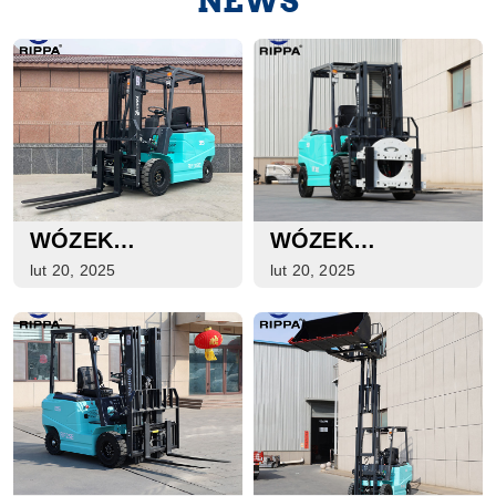
NEWS
WÓZEK
WÓZEK
WIDŁOWY
WIDŁOWY
lut 20, 2025
lut 20, 2025
ELEKTRYCZNY
ELEKTRYCZNY
RIPPA RF30E
RIPPA RF30E