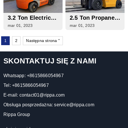
3.2 Ton Electric
2.5 Ton Propane
Forklift For Sale
Forklift For Sale
mar 01, 2023
mar 01, 2023
1
2
Następna strona "
SKONTAKTUJ SIĘ Z NAMI
Whatsapp:
+8615866054967
Tel:
+8615866054967
E-mail:
contact01@rippa.com
Obsługa posprzedażna:
service@rippa.com
Rippa Group