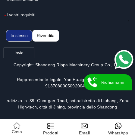
*
Io stesso
Rivendita
Invia
Copyright: Shandong Rippa Machinery Group Co., Ltd.
Rappresentante legale: Yan Huaiguo | N. di licenza:
Richiamami
913708000509206491
Indirizzo: n. 39, Guangan Road, sottodistretto di Liuhang, Zona
High-tech, città di Jining, provincia dello Shandong
Casa
Prodotti
Email
WhatsApp