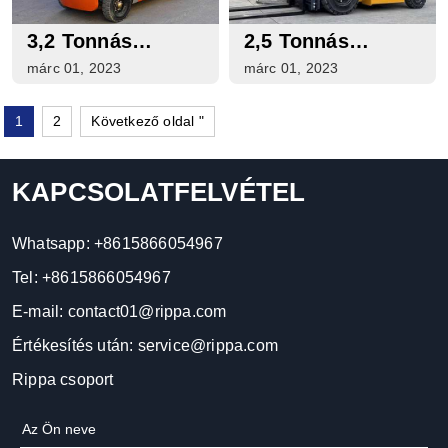
3,2 Tonnás
2,5 Tonnás
Elektromos
Propán Targonca
márc 01, 2023
márc 01, 2023
Targonca Eladó
Eladó
1
2
Következő oldal "
KAPCSOLATFELVÉTEL
Whatsapp:
+8615866054967
Tel:
+8615866054967
E-mail:
contact01@rippa.com
Értékesítés után:
service@rippa.com
Rippa csoport