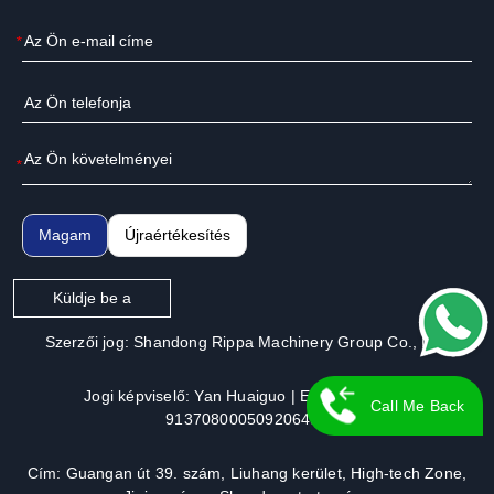
*
*
Magam
Újraértékesítés
Küldje be a
Szerzői jog: Shandong Rippa Machinery Group Co., Ltd.
Jogi képviselő: Yan Huaiguo | Engedélyszám:
Call Me Back
913708000509206491
Cím: Guangan út 39. szám, Liuhang kerület, High-tech Zone,