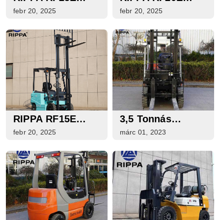
ELEKTROMOS
ELEKTROMOS
febr 20, 2025
febr 20, 2025
TARGONCA
TARGONCA
RIPPA RF15E
3,5 Tonnás
ELEKTROMOS
Elektromos
febr 20, 2025
márc 01, 2023
TARGONCA
Targonca Eladó