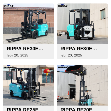
RIPPA RF30E
RIPPA RF30E
ELEKTROMOS
ELEKTROMOS
febr 20, 2025
febr 20, 2025
TARGONCA
TARGONCA
RIPPA RF25E
RIPPA RF20E