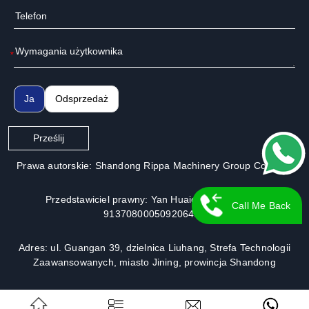
*
Ja
Odsprzedaż
Prześlij
Prawa autorskie: Shandong Rippa Machinery Group Co., Ltd.
Przedstawiciel prawny: Yan Huaiguo | Nr licencji:
Call Me Back
913708000509206491
Adres: ul. Guangan 39, dzielnica Liuhang, Strefa Technologii
Zaawansowanych, miasto Jining, prowincja Shandong