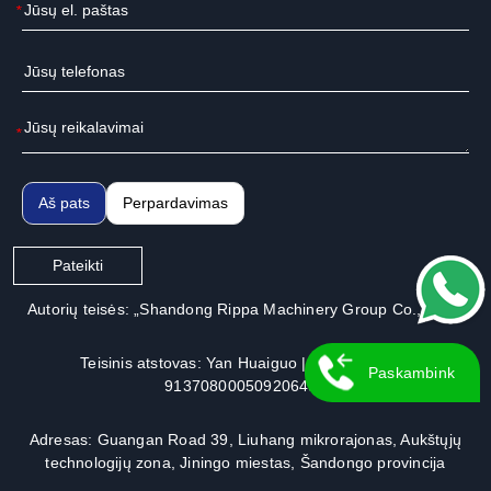
*
*
Aš pats
Perpardavimas
Pateikti
Autorių teisės: „Shandong Rippa Machinery Group Co., Ltd.“.
Teisinis atstovas: Yan Huaiguo | Licencijos Nr.:
Paskambink
913708000509206491
Man Atgal
Adresas: Guangan Road 39, Liuhang mikrorajonas, Aukštųjų
technologijų zona, Jiningo miestas, Šandongo provincija