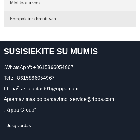
Mini krautuvas
Kompaktinis krautuvas
SUSISIEKITE SU MUMIS
„WhatsApp“:
+8615866054967
Tel.:
+8615866054967
El. paštas:
contact01@rippa.com
Aptarnavimas po pardavimo:
service@rippa.com
„Rippa Group“