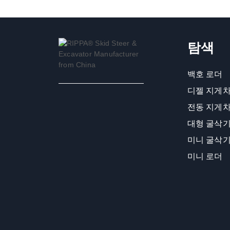
탐색
백호 로더
디젤 지게
전동 지게
대형 굴삭
미니 굴삭
미니 로더