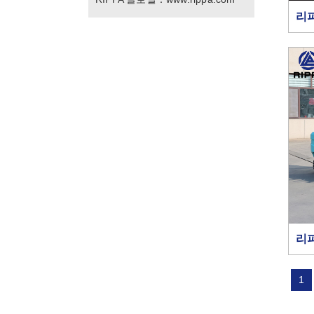
리파
리파
1