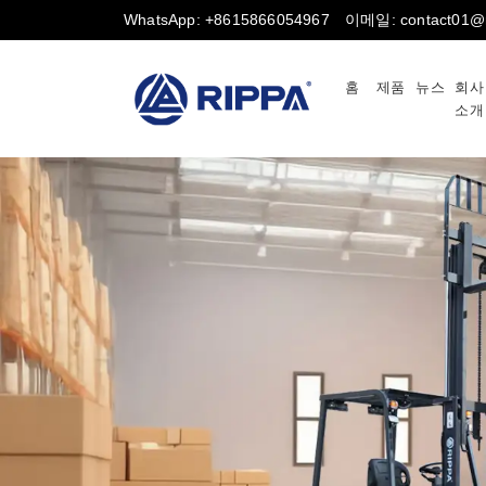
WhatsApp: +8615866054967
이메일: contact01@r
홈
제품
뉴스
회사
소개