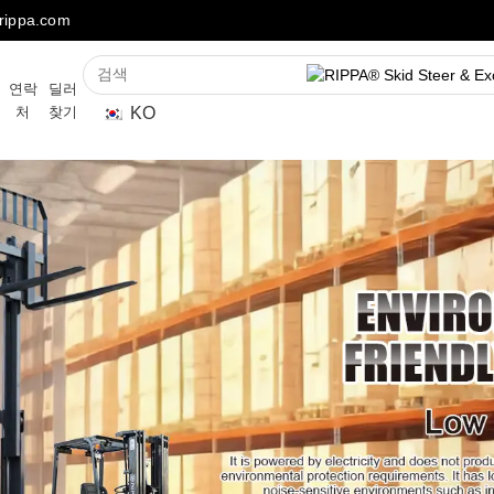
ippa.com
연락
딜러
KO
처
찾기