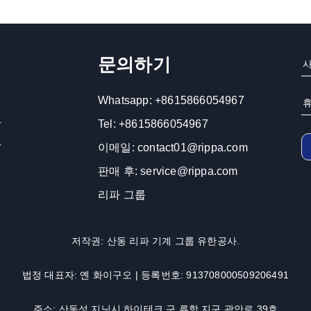
문의하기
Whatsapp:
+8615866054967
차
Tel:
+8615866054967
차
이메일:
contact01@rippa.com
기
판매 후:
service@rippa.com
기
리파 그룹
저작권: 산동 리파 기계 그룹 유한공사.
법정 대표자: 옌 화이구오 | 등록번호: 913708000509206491
주소: 산동성 지닝시 하이테크 구 류항 지구 광안로 39호