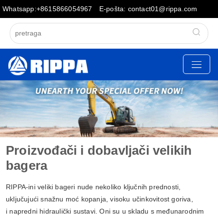
Whatsapp:+8615866054967
E-pošta: contact01@rippa.com
Proizvođači i dobavljači velikih
bagera
RIPPA-ini veliki bageri nude nekoliko ključnih prednosti,
uključujući snažnu moć kopanja, visoku učinkovitost goriva,
i napredni hidraulički sustavi. Oni su u skladu s međunarodnim