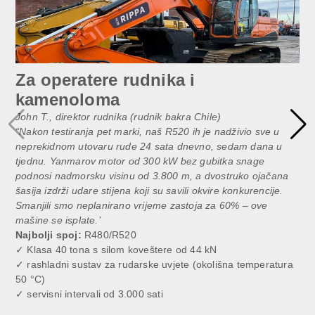
Za operatere rudnika i
kamenoloma
John T., direktor rudnika (rudnik bakra Chile)
“Nakon testiranja pet marki, naš R520 ih je nadživio sve u
neprekidnom utovaru rude 24 sata dnevno, sedam dana u
tjednu. Yanmarov motor od 300 kW bez gubitka snage
podnosi nadmorsku visinu od 3.800 m, a dvostruko ojačana
šasija izdrži udare stijena koji su savili okvire konkurencije.
Smanjili smo neplanirano vrijeme zastoja za 60% – ove
mašine se isplate.’
Najbolji spoj:
R480/R520
✓ Klasa 40 tona s silom koveštere od 44 kN
✓ rashladni sustav za rudarske uvjete (okolišna temperatura
50 °C)
✓ servisni intervali od 3.000 sati