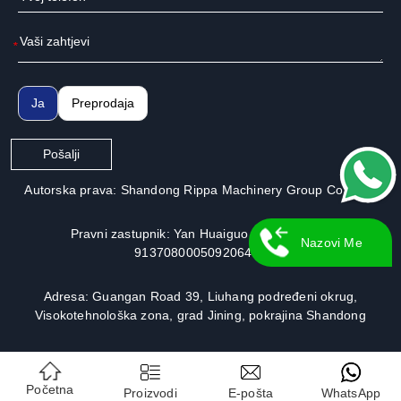
*
Ja
Preprodaja
Pošalji
Autorska prava: Shandong Rippa Machinery Group Co., Ltd.
Pravni zastupnik: Yan Huaiguo | Broj licence:
Nazovi Me
913708000509206491
Adresa: Guangan Road 39, Liuhang podređeni okrug,
Visokotehnološka zona, grad Jining, pokrajina Shandong
Početna
Proizvodi
E-pošta
WhatsApp