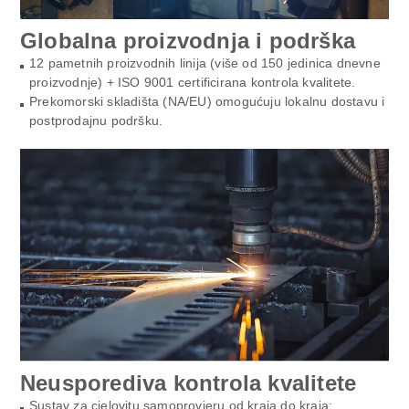
Globalna proizvodnja i podrška
12 pametnih proizvodnih linija (više od 150 jedinica dnevne
proizvodnje) + ISO 9001 certificirana kontrola kvalitete.
Prekomorski skladišta (NA/EU) omogućuju lokalnu dostavu i
postprodajnu podršku.
Neusporediva kontrola kvalitete
Sustav za cjelovitu samoprovjeru od kraja do kraja: