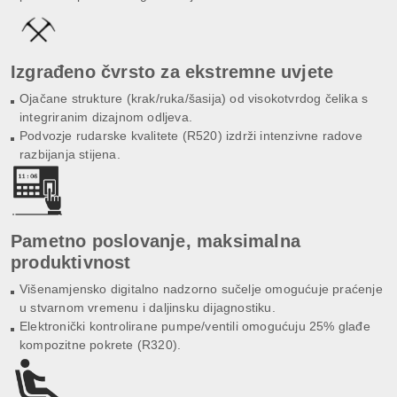
Izgrađeno čvrsto za ekstremne uvjete
Ojačane strukture (krak/ruka/šasija) od visokotvrdog čelika s
integriranim dizajnom odljeva.
Podvozje rudarske kvalitete (R520) izdrži intenzivne radove
razbijanja stijena.
Pametno poslovanje, maksimalna
produktivnost
Višenamjensko digitalno nadzorno sučelje omogućuje praćenje
u stvarnom vremenu i daljinsku dijagnostiku.
Elektronički kontrolirane pumpe/ventili omogućuju 25% glađe
kompozitne pokrete (R320).