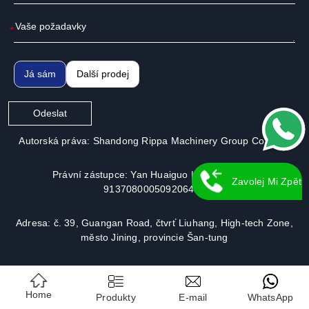
*
Já sám
Další prodej
Odeslat
Autorská práva: Shandong Rippa Machinery Group Co., Ltd.
Právní zástupce: Yan Huaiguo | Číslo licence:
Zavolej Mi Zpět
913708000509206491
Adresa: č. 39, Guangan Road, čtvrť Liuhang, High-tech Zone,
město Jining, provincie Šan-tung
Home
Produkty
E-mail
WhatsApp