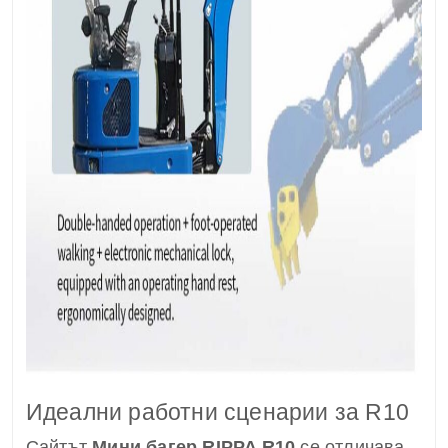
Идеални работни сценарии за R10
Сайтът
Мини багер RIPPA R10
се отличава