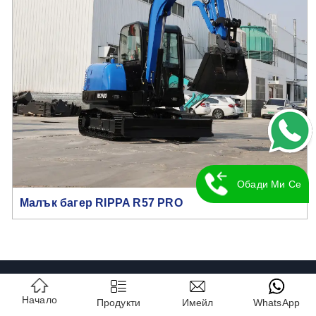
Обади Ми Се
Малък багер RIPPA R57 PRO
Обратно
СВЪРЖЕТЕ СЕ С НАС
Начало
Продукти
Имейл
WhatsApp