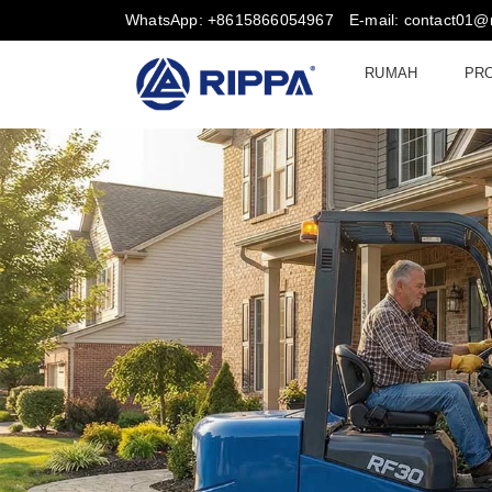
WhatsApp: +8615866054967
E-mail: contact01@
RUMAH
PR